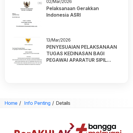
02/Mar/2026
KABUPATEN SANGGAU
Pelaksanaan Gerakkan
Indonesia ASRI
13/Mar/2026
PENYESUAIAN PELAKSANAAN
TUGAS KEDINASAN BAGI
PEGAWAI APARATUR SIPIL
NEGARA DI INSTANSI
PEMERINTAH PADA MASA LIBUR
NASIONAL DAN CUTI BERSAMA
HARI SUCI NYEPI (TAHUN BARU
SAKA 1948) DAN HARI RAYA
IDUL FI
Home
Info Penting
Details