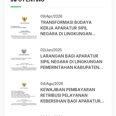
09/Apr/2026
TRANSFORMASI BUDAYA
KERJA APARATUR SIPIL
NEGARA DI LINGKUNGAN
PEMERINTAH KABUPATEN
SANGGAU
02/Jun/2025
LARANGAN BAGI APARATUR
SIPIL NEGARA DI LINGKUNGAN
PEMERINTAHAN KABUPATEN
SANGGAU UNTUK MELAKUKAN
AKTIVITAS NON-KEDINASAN
04/Agu/2026
DITEMPAT UMUM SELAMA JAM
KEWAJIBAN PEMBAYARAN
KERJA
RETRIBUSI PELAYANAN
KEBERSIHAN BAGI APARATUR
SIPIL NEGARA (ASN) DI
LINGKUNGAN PEMERINTAH