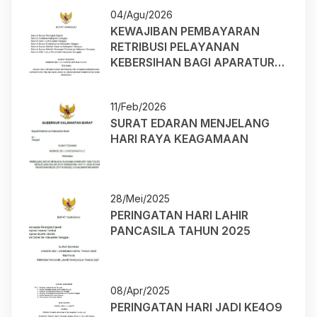
04/Agu/2026
KEWAJIBAN PEMBAYARAN
RETRIBUSI PELAYANAN
KEBERSIHAN BAGI APARATUR
SIPIL NEGARA (ASN) DI
LINGKUNGAN PEMERINTAH
11/Feb/2026
KABUPATEN SANGGAU
SURAT EDARAN MENJELANG
HARI RAYA KEAGAMAAN
28/Mei/2025
PERINGATAN HARI LAHIR
PANCASILA TAHUN 2025
08/Apr/2025
PERINGATAN HARI JADI KE4O9