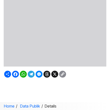
Sambung
Facebook
WhatsApp
Telegram
Messenger
Threads
X
Copy
Link
Home
Data Publik
Details