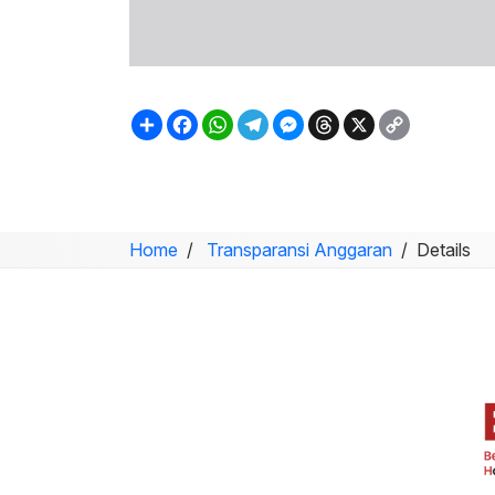
Sambung
Facebook
WhatsApp
Telegram
Messenger
Threads
X
Copy
Link
Home
Transparansi Anggaran
Details